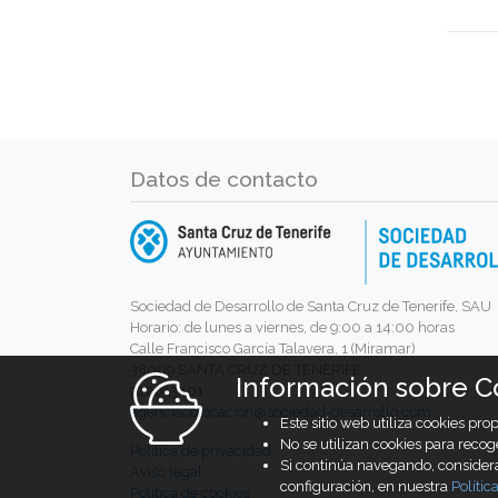
Datos de contacto
Sociedad de Desarrollo de Santa Cruz de Tenerife, SAU
Horario: de lunes a viernes, de 9:00 a 14:00 horas
Calle Francisco García Talavera, 1 (Miramar)
38009 SANTA CRUZ DE TENERIFE
Información sobre C
922013401
agenciacolocacion@sociedad-desarrollo.com
Este sitio web utiliza cookies pr
No se utilizan cookies para recog
Política de privacidad
Si continúa navegando, conside
Aviso legal
configuración, en nuestra
Polític
Política de cookies