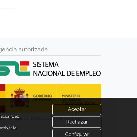
gencia autorizada
Aceptar
egación web.
Agencia de Colocación 0500000010
Rechazar
ambiar la
Configurar