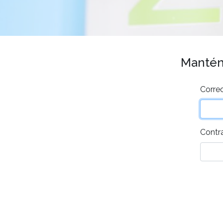
Mantén 
Correo
Contr