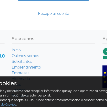
Recuperar cuenta
Secciones
A
Inicio
Quiénes somos
Solicitantes
Emprendimiento
Empresas
Alumnado
ookies
Hitos
Ofertas
opias y de terceros para recopilar información que ayude a optimizar su nav
Formación
er información de carácter personal.
ramos que acepta su uso. Puede obtener más información o conocer cómo c
a de Cookies
.