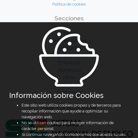
Política de cookies
Secciones
Inicio
Quiénes somos
Solicitantes
Emprendimiento
Empresas
Alumnado
Hitos
Ofertas
Formación
Información sobre Cookies
Este sitio web utiliza cookies propias y de terceros para
Agencia autorizada
recopilar información que ayude a optimizar su
navegación web.
No se utilizan cookies para recoger información de
carácter personal.
Si continúa navegando, consideramos que acepta su uso.