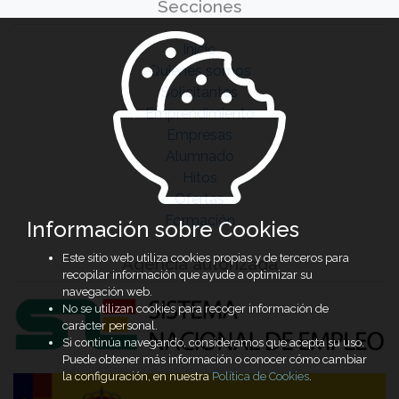
Secciones
Inicio
Quiénes somos
Solicitantes
Emprendimiento
Empresas
Alumnado
Hitos
Ofertas
Formación
Información sobre Cookies
Este sitio web utiliza cookies propias y de terceros para
Agencia autorizada
recopilar información que ayude a optimizar su
navegación web.
No se utilizan cookies para recoger información de
carácter personal.
Si continúa navegando, consideramos que acepta su uso.
Puede obtener más información o conocer cómo cambiar
la configuración, en nuestra
Política de Cookies
.