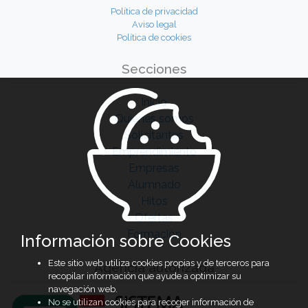
Política de privacidad
Aviso legal
Política de cookies
Secciones
Inicio
Quiénes somos
Solicitantes
Emprendimiento
Empresas
Alumnado
Hitos
Ofertas
Formación
Información sobre Cookies
Este sitio web utiliza cookies propias y de terceros para
Agencia autorizada
recopilar información que ayude a optimizar su
navegación web.
No se utilizan cookies para recoger información de