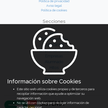
Política de privacidad
Aviso legal
Política de cookies
Secciones
Inicio
Quiénes somos
Solicitantes
Emprendimiento
Empresas
Alumnado
Hitos
Ofertas
Formación
Información sobre Cookies
Este sitio web utiliza cookies propias y de terceros para
Agencia autorizada
recopilar información que ayude a optimizar su
navegación web.
No se utilizan cookies para recoger información de
carácter personal.