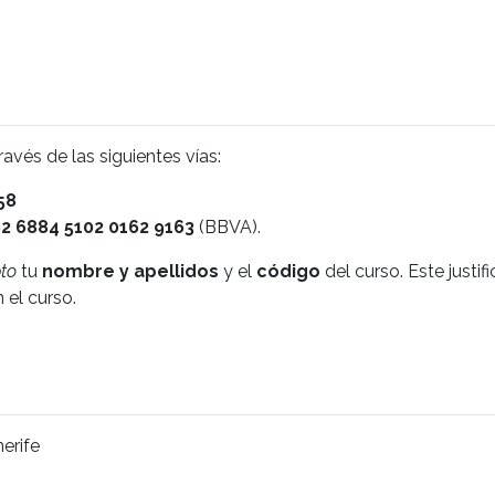
ravés de las siguientes vías:
58
2 6884 5102 0162 9163
(BBVA).
to
tu
nombre y apellidos
y el
código
del curso. Este justi
 el curso.
erife