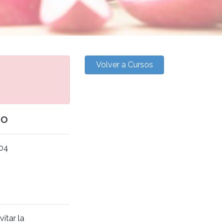
Volver a Cursos
go
.04
itar la