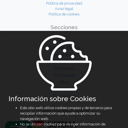
Política de privacidad
Aviso legal
Política de cookies
Secciones
Inicio
Quiénes somos
Solicitantes
Emprendimiento
Empresas
Alumnado
Hitos
Ofertas
Formación
Información sobre Cookies
Este sitio web utiliza cookies propias y de terceros para
Agencia autorizada
recopilar información que ayude a optimizar su
navegación web.
No se utilizan cookies para recoger información de