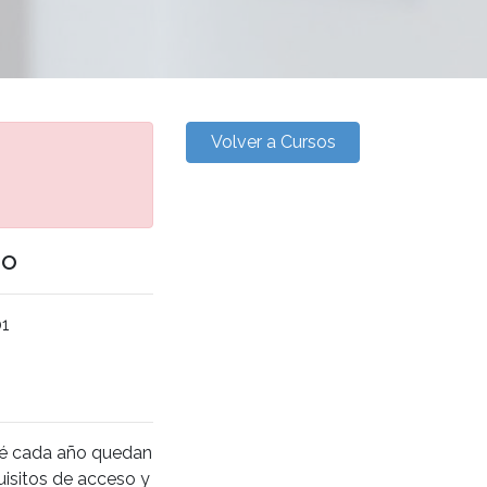
Volver a Cursos
go
01
ué cada año quedan
quisitos de acceso y