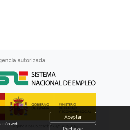
gencia autorizada
Aceptar
egación web.
Agencia de Colocación 0500000010
Rechazar