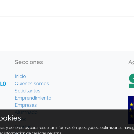
Secciones
A
Inicio
Quiénes somos
Solicitantes
Emprendimiento
Empresas
Alumnado
ookies
Hitos
Ofertas
opias y de terceros para recopilar información que ayude a optimizar su nav
er información de carácter personal.
Formación