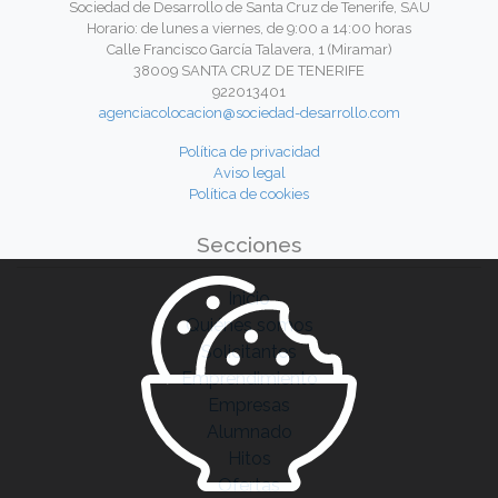
Sociedad de Desarrollo de Santa Cruz de Tenerife, SAU
Horario: de lunes a viernes, de 9:00 a 14:00 horas
Calle Francisco García Talavera, 1 (Miramar)
38009 SANTA CRUZ DE TENERIFE
922013401
agenciacolocacion@sociedad-desarrollo.com
Política de privacidad
Aviso legal
Política de cookies
Secciones
Inicio
Quiénes somos
Solicitantes
Emprendimiento
Empresas
Alumnado
Hitos
Ofertas