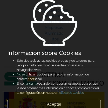
Inicio
Quiénes somos
Solicitantes
Emprendimiento
Empresas
Alumnado
Hitos
Ofertas
Formación
Información sobre Cookies
Este sitio web utiliza cookies propias y de terceros para
Agencia autorizada
recopilar información que ayude a optimizar su
navegación web.
No se utilizan cookies para recoger información de
carácter personal.
Si continúa navegando, consideramos que acepta su uso.
Puede obtener más información o conocer cómo cambiar
la configuración, en nuestra
Política de Cookies
.
Aceptar