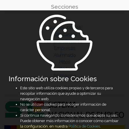
Secciones
Inicio
Quiénes somos
Solicitantes
Emprendimiento
Empresas
Alumnado
Hitos
Ofertas
Formación
Información sobre Cookies
Este sitio web utiliza cookies propias y de terceros para
Agencia autorizada
recopilar información que ayude a optimizar su
navegación web.
No se utilizan cookies para recoger información de
carácter personal.
Si continúa navegando, consideramos que acepta su uso.
Puede obtener más información o conocer cómo cambiar
la configuración, en nuestra
Política de Cookies
.