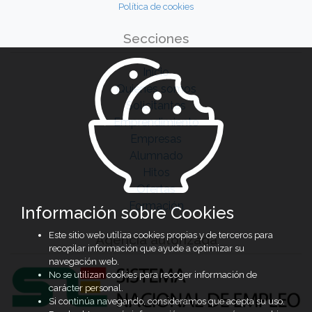
Política de cookies
Secciones
Inicio
Quiénes somos
Solicitantes
Emprendimiento
Empresas
Alumnado
Hitos
Ofertas
Formación
Información sobre Cookies
Este sitio web utiliza cookies propias y de terceros para
Agencia autorizada
recopilar información que ayude a optimizar su
navegación web.
No se utilizan cookies para recoger información de
carácter personal.
Si continúa navegando, consideramos que acepta su uso.