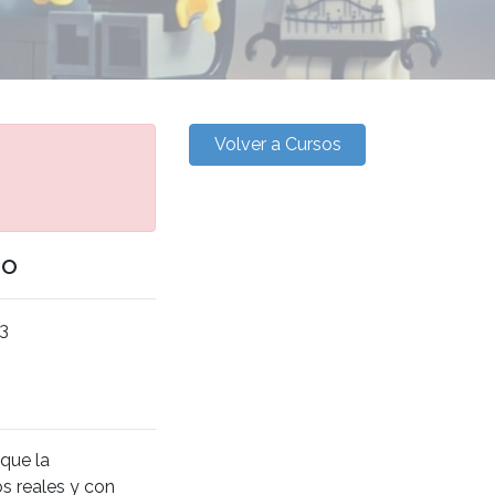
Volver a Cursos
go
13
 que la
s reales y con