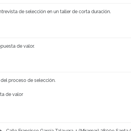
trevista de selección en un taller de corta duración.
opuesta de valor.
del proceso de selección.
ta de valor
o
- Calle Francisco García Talavera, 1 (Miramar) 38009 Santa 