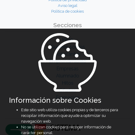
Aviso legal
Política de cookies
Secciones
Inicio
Quiénes somos
Solicitantes
Emprendimiento
Empresas
Alumnado
Hitos
Ofertas
Formación
Información sobre Cookies
Este sitio web utiliza cookies propias y de terceros para
Agencia autorizada
recopilar información que ayude a optimizar su
navegación web.
No se utilizan cookies para recoger información de
carácter personal.