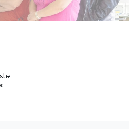
ste
es