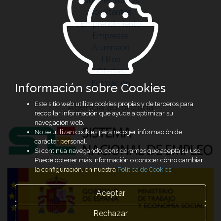
Quiénes somos
Solicitantes
Emprendimiento
Empresas
Alumnado
Hitos
Ofertas
Formación
Información sobre Cookies
Este sitio web utiliza cookies propias y de terceros para
Agencia autorizada
recopilar información que ayude a optimizar su
navegación web.
No se utilizan cookies para recoger información de
carácter personal.
Si continúa navegando, consideramos que acepta su uso.
Puede obtener más información o conocer cómo cambiar
la configuración, en nuestra
Política de Cookies
.
Aceptar
Rechazar