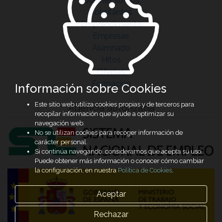
Quiénes somos
Solicitantes
Emprendimiento
Empresas
Alumnado
Hitos
Ofertas
Formación
Información sobre Cookies
Este sitio web utiliza cookies propias y de terceros para
Agencia autorizada
recopilar información que ayude a optimizar su
navegación web.
No se utilizan cookies para recoger información de
carácter personal.
Si continúa navegando, consideramos que acepta su uso.
Puede obtener más información o conocer cómo cambiar
la configuración, en nuestra
Política de Cookies
.
Aceptar
Rechazar