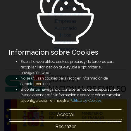
Quiénes somos
Solicitantes
Emprendimiento
Empresas
Alumnado
Hitos
Ofertas
Formación
Información sobre Cookies
Este sitio web utiliza cookies propias y de terceros para
Agencia autorizada
recopilar información que ayude a optimizar su
navegación web.
No se utilizan cookies para recoger información de
carácter personal.
Si continúa navegando, consideramos que acepta su uso.
Puede obtener más información o conocer cómo cambiar
la configuración, en nuestra
Política de Cookies
.
Aceptar
Rechazar