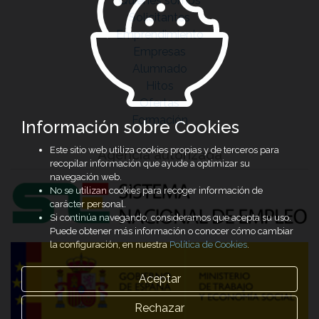
Quiénes somos
Solicitantes
Emprendimiento
Empresas
Alumnado
Hitos
Ofertas
Formación
Información sobre Cookies
Este sitio web utiliza cookies propias y de terceros para
Agencia autorizada
recopilar información que ayude a optimizar su
navegación web.
No se utilizan cookies para recoger información de
carácter personal.
Si continúa navegando, consideramos que acepta su uso.
Puede obtener más información o conocer cómo cambiar
la configuración, en nuestra
Política de Cookies
.
Aceptar
Rechazar