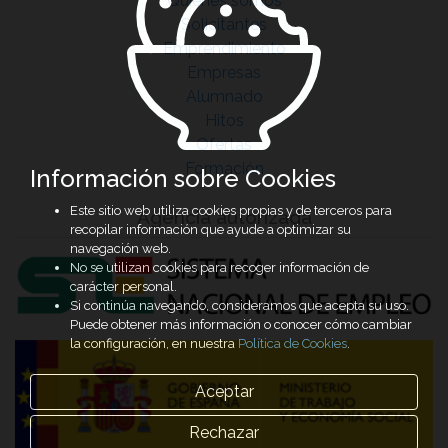
Quiénes somos
Solicitantes
Emprendimiento
Empresas
Alumnado
Hitos
Ofertas
Formación
Información sobre Cookies
Este sitio web utiliza cookies propias y de terceros para
Agencia autorizada
recopilar información que ayude a optimizar su
navegación web.
No se utilizan cookies para recoger información de
carácter personal.
Si continúa navegando, consideramos que acepta su uso.
Puede obtener más información o conocer cómo cambiar
la configuración, en nuestra
Política de Cookies
.
Aceptar
Rechazar