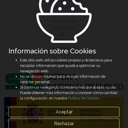
Quiénes somos
Solicitantes
Emprendimiento
Empresas
Alumnado
Hitos
Ofertas
Formación
Información sobre Cookies
Este sitio web utiliza cookies propias y de terceros para
Agencia autorizada
recopilar información que ayude a optimizar su
navegación web.
No se utilizan cookies para recoger información de
carácter personal.
Si continúa navegando, consideramos que acepta su uso.
Puede obtener más información o conocer cómo cambiar
la configuración, en nuestra
Política de Cookies
.
Aceptar
Rechazar