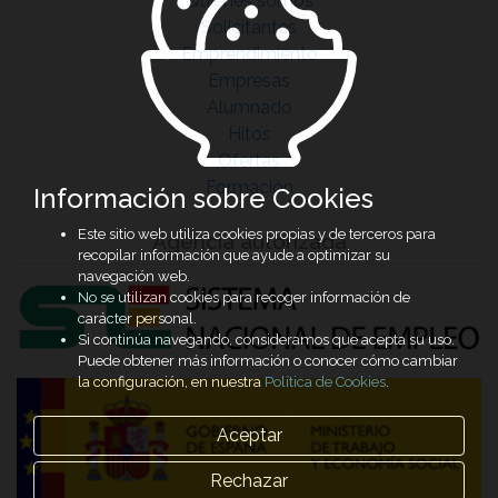
Quiénes somos
Solicitantes
Emprendimiento
Empresas
Alumnado
Hitos
Ofertas
Formación
Información sobre Cookies
Este sitio web utiliza cookies propias y de terceros para
Agencia autorizada
recopilar información que ayude a optimizar su
navegación web.
No se utilizan cookies para recoger información de
carácter personal.
Si continúa navegando, consideramos que acepta su uso.
Puede obtener más información o conocer cómo cambiar
la configuración, en nuestra
Política de Cookies
.
Aceptar
Rechazar