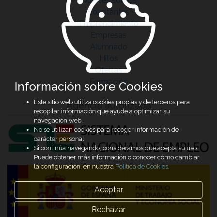
Quiénes somos
Solicitantes
Emprendimiento
Empresas
Alumnado
Hitos
Ofertas
Formación
Información sobre Cookies
Este sitio web utiliza cookies propias y de terceros para
Agencia autorizada
recopilar información que ayude a optimizar su
navegación web.
No se utilizan cookies para recoger información de
carácter personal.
Si continúa navegando, consideramos que acepta su uso.
Puede obtener más información o conocer cómo cambiar
la configuración, en nuestra
Política de Cookies
.
Aceptar
Rechazar