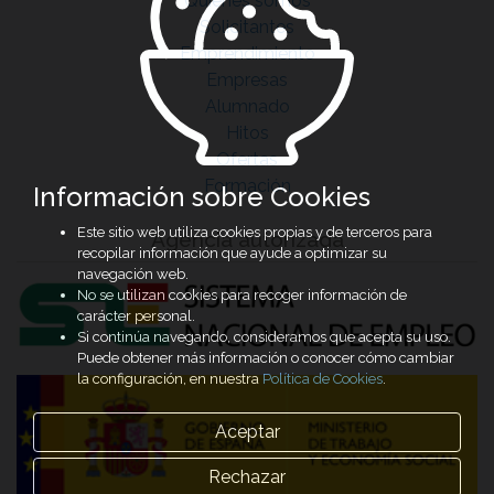
Quiénes somos
Solicitantes
Emprendimiento
Empresas
Alumnado
Hitos
Ofertas
Formación
Información sobre Cookies
Este sitio web utiliza cookies propias y de terceros para
Agencia autorizada
recopilar información que ayude a optimizar su
navegación web.
No se utilizan cookies para recoger información de
carácter personal.
Si continúa navegando, consideramos que acepta su uso.
Puede obtener más información o conocer cómo cambiar
la configuración, en nuestra
Política de Cookies
.
Aceptar
Rechazar