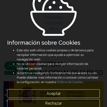
Quiénes somos
Solicitantes
Emprendimiento
Empresas
Alumnado
Hitos
Ofertas
Formación
Información sobre Cookies
Este sitio web utiliza cookies propias y de terceros para
Agencia autorizada
recopilar información que ayude a optimizar su
navegación web.
No se utilizan cookies para recoger información de
carácter personal.
Si continúa navegando, consideramos que acepta su uso.
Puede obtener más información o conocer cómo cambiar
la configuración, en nuestra
Política de Cookies
.
Aceptar
Rechazar