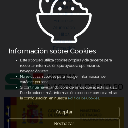
Quiénes somos
Solicitantes
Emprendimiento
Empresas
Alumnado
Hitos
Ofertas
Formación
Información sobre Cookies
Este sitio web utiliza cookies propias y de terceros para
Agencia autorizada
recopilar información que ayude a optimizar su
navegación web.
No se utilizan cookies para recoger información de
carácter personal.
Si continúa navegando, consideramos que acepta su uso.
Puede obtener más información o conocer cómo cambiar
la configuración, en nuestra
Política de Cookies
.
Aceptar
Rechazar