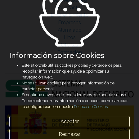
Quiénes somos
Solicitantes
Emprendimiento
Empresas
Alumnado
Hitos
Ofertas
Formación
Información sobre Cookies
Este sitio web utiliza cookies propias y de terceros para
Agencia autorizada
recopilar información que ayude a optimizar su
navegación web.
No se utilizan cookies para recoger información de
carácter personal.
Si continúa navegando, consideramos que acepta su uso.
Puede obtener más información o conocer cómo cambiar
la configuración, en nuestra
Política de Cookies
.
Aceptar
Rechazar