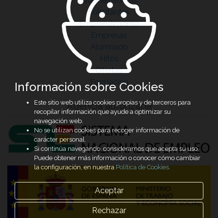
Quiénes somos
Solicitantes
Emprendimiento
Empresas
Alumnado
Hitos
Ofertas
Formación
Información sobre Cookies
Este sitio web utiliza cookies propias y de terceros para
Agencia autorizada
recopilar información que ayude a optimizar su
navegación web.
No se utilizan cookies para recoger información de
carácter personal.
Si continúa navegando, consideramos que acepta su uso.
Puede obtener más información o conocer cómo cambiar
la configuración, en nuestra
Política de Cookies
.
Aceptar
Rechazar