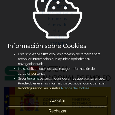
Quiénes somos
Solicitantes
Emprendimiento
Empresas
Alumnado
Hitos
Ofertas
Formación
Información sobre Cookies
Este sitio web utiliza cookies propias y de terceros para
Agencia autorizada
recopilar información que ayude a optimizar su
navegación web.
No se utilizan cookies para recoger información de
carácter personal.
Si continúa navegando, consideramos que acepta su uso.
Puede obtener más información o conocer cómo cambiar
la configuración, en nuestra
Política de Cookies
.
Aceptar
Rechazar