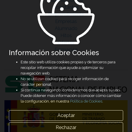
Quiénes somos
Solicitantes
Emprendimiento
Empresas
Alumnado
Hitos
Ofertas
Formación
Información sobre Cookies
Este sitio web utiliza cookies propias y de terceros para
Agencia autorizada
recopilar información que ayude a optimizar su
navegación web.
No se utilizan cookies para recoger información de
carácter personal.
Si continúa navegando, consideramos que acepta su uso.
Puede obtener más información o conocer cómo cambiar
la configuración, en nuestra
Política de Cookies
.
Aceptar
Rechazar