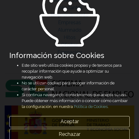
Quiénes somos
Solicitantes
Emprendimiento
Empresas
Alumnado
Hitos
Ofertas
Formación
Información sobre Cookies
Este sitio web utiliza cookies propias y de terceros para
Agencia autorizada
recopilar información que ayude a optimizar su
navegación web.
No se utilizan cookies para recoger información de
carácter personal.
Si continúa navegando, consideramos que acepta su uso.
Puede obtener más información o conocer cómo cambiar
la configuración, en nuestra
Política de Cookies
.
Aceptar
Rechazar