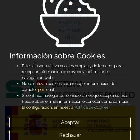
Quiénes somos
Solicitantes
Emprendimiento
Empresas
Alumnado
Hitos
Ofertas
Formación
Información sobre Cookies
Este sitio web utiliza cookies propias y de terceros para
Agencia autorizada
recopilar información que ayude a optimizar su
navegación web.
No se utilizan cookies para recoger información de
carácter personal.
Si continúa navegando, consideramos que acepta su uso.
Puede obtener más información o conocer cómo cambiar
la configuración, en nuestra
Política de Cookies
.
Aceptar
Rechazar