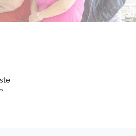
ste
es