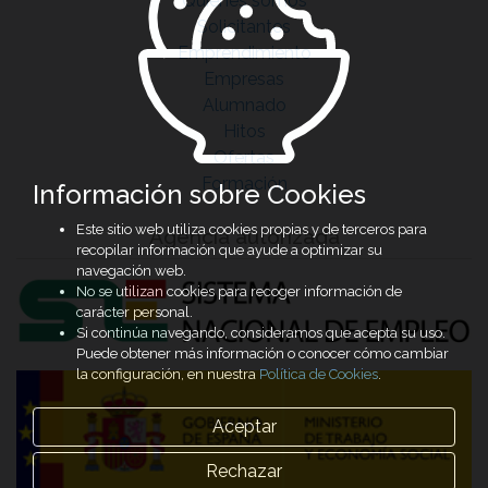
Quiénes somos
Solicitantes
Emprendimiento
Empresas
Alumnado
Hitos
Ofertas
Formación
Información sobre Cookies
Este sitio web utiliza cookies propias y de terceros para
Agencia autorizada
recopilar información que ayude a optimizar su
navegación web.
No se utilizan cookies para recoger información de
carácter personal.
Si continúa navegando, consideramos que acepta su uso.
Puede obtener más información o conocer cómo cambiar
la configuración, en nuestra
Política de Cookies
.
Aceptar
Rechazar