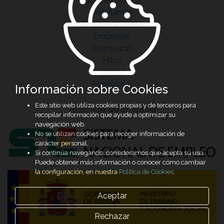
Quiénes somos
Solicitantes
Emprendimiento
Empresas
Alumnado
Hitos
Ofertas
Formación
Información sobre Cookies
Este sitio web utiliza cookies propias y de terceros para
Agencia autorizada
recopilar información que ayude a optimizar su
navegación web.
No se utilizan cookies para recoger información de
carácter personal.
Si continúa navegando, consideramos que acepta su uso.
Puede obtener más información o conocer cómo cambiar
la configuración, en nuestra
Política de Cookies
.
Aceptar
Rechazar