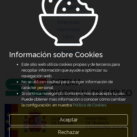
Quiénes somos
Solicitantes
Emprendimiento
Empresas
Alumnado
Hitos
Ofertas
Formación
Información sobre Cookies
Este sitio web utiliza cookies propias y de terceros para
Agencia autorizada
recopilar información que ayude a optimizar su
navegación web.
No se utilizan cookies para recoger información de
carácter personal.
Si continúa navegando, consideramos que acepta su uso.
Puede obtener más información o conocer cómo cambiar
la configuración, en nuestra
Política de Cookies
.
Aceptar
Rechazar