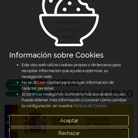
Quiénes somos
Solicitantes
Emprendimiento
Empresas
Alumnado
Hitos
Ofertas
Formación
Información sobre Cookies
Este sitio web utiliza cookies propias y de terceros para
Agencia autorizada
recopilar información que ayude a optimizar su
navegación web.
No se utilizan cookies para recoger información de
carácter personal.
Si continúa navegando, consideramos que acepta su uso.
Puede obtener más información o conocer cómo cambiar
la configuración, en nuestra
Política de Cookies
.
Aceptar
Rechazar