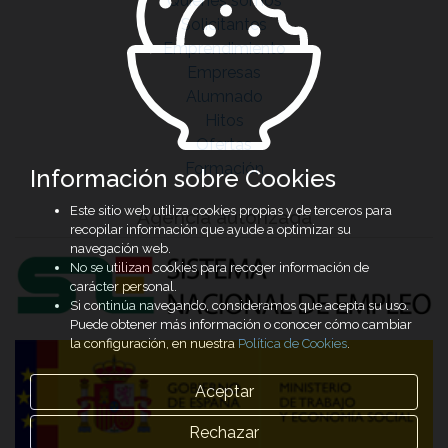
Quiénes somos
Solicitantes
Emprendimiento
Empresas
Alumnado
Hitos
Ofertas
Formación
Información sobre Cookies
Este sitio web utiliza cookies propias y de terceros para
Agencia autorizada
recopilar información que ayude a optimizar su
navegación web.
No se utilizan cookies para recoger información de
carácter personal.
Si continúa navegando, consideramos que acepta su uso.
Puede obtener más información o conocer cómo cambiar
la configuración, en nuestra
Política de Cookies
.
Aceptar
Rechazar