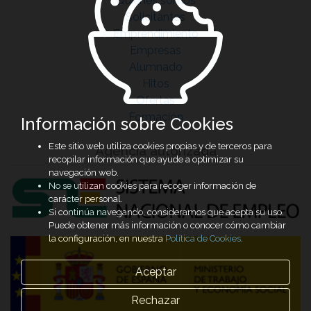
Quiénes somos
Solicitantes
Emprendimiento
Empresas
Alumnado
Hitos
Ofertas
Formación
Información sobre Cookies
Este sitio web utiliza cookies propias y de terceros para
Agencia autorizada
recopilar información que ayude a optimizar su
navegación web.
No se utilizan cookies para recoger información de
carácter personal.
Si continúa navegando, consideramos que acepta su uso.
Puede obtener más información o conocer cómo cambiar
la configuración, en nuestra
Política de Cookies
.
Aceptar
Rechazar