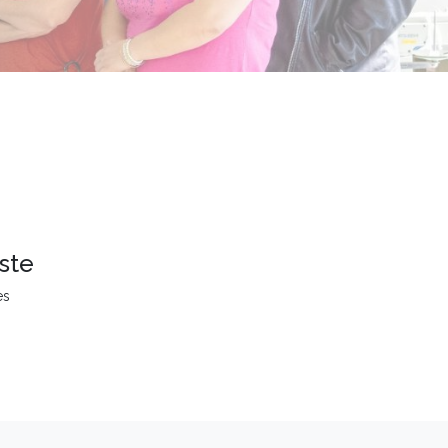
ste
es