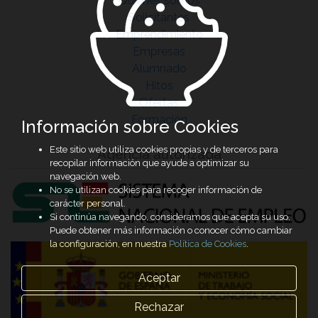
Quiénes somos
Solicitantes
Emprendimiento
Empresas
Alumnado
Hitos
Ofertas
Formación
Información sobre Cookies
Este sitio web utiliza cookies propias y de terceros para
Agencia autorizada
recopilar información que ayude a optimizar su
navegación web.
No se utilizan cookies para recoger información de
carácter personal.
Si continúa navegando, consideramos que acepta su uso.
Puede obtener más información o conocer cómo cambiar
la configuración, en nuestra
Política de Cookies
.
Aceptar
Rechazar