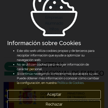
Quiénes somos
Solicitantes
Emprendimiento
Empresas
Alumnado
Hitos
Ofertas
Formación
Información sobre Cookies
Este sitio web utiliza cookies propias y de terceros para
Agencia autorizada
recopilar información que ayude a optimizar su
navegación web.
No se utilizan cookies para recoger información de
carácter personal.
Si continúa navegando, consideramos que acepta su uso.
Puede obtener más información o conocer cómo cambiar
la configuración, en nuestra
Política de Cookies
.
Aceptar
Rechazar