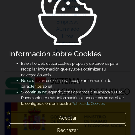
Quiénes somos
Solicitantes
Emprendimiento
Empresas
Alumnado
Hitos
Ofertas
Formación
Información sobre Cookies
Este sitio web utiliza cookies propias y de terceros para
Agencia autorizada
recopilar información que ayude a optimizar su
navegación web.
No se utilizan cookies para recoger información de
carácter personal.
Si continúa navegando, consideramos que acepta su uso.
Puede obtener más información o conocer cómo cambiar
la configuración, en nuestra
Política de Cookies
.
Aceptar
Rechazar