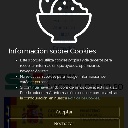
Quiénes somos
Solicitantes
Emprendimiento
Empresas
Alumnado
Hitos
Ofertas
Formación
Información sobre Cookies
Este sitio web utiliza cookies propias y de terceros para
Agencia autorizada
recopilar información que ayude a optimizar su
navegación web.
No se utilizan cookies para recoger información de
carácter personal.
Si continúa navegando, consideramos que acepta su uso.
Puede obtener más información o conocer cómo cambiar
la configuración, en nuestra
Política de Cookies
.
Aceptar
Rechazar