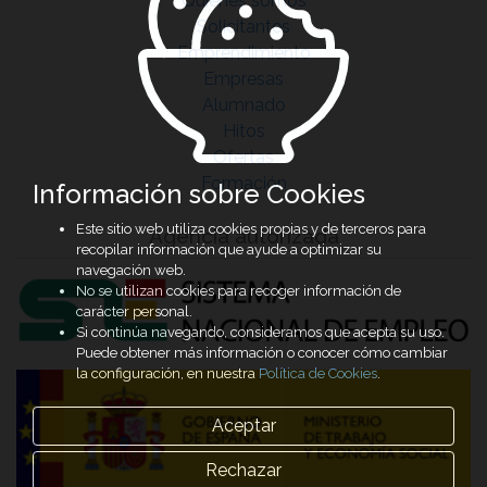
Quiénes somos
Solicitantes
Emprendimiento
Empresas
Alumnado
Hitos
Ofertas
Formación
Información sobre Cookies
Este sitio web utiliza cookies propias y de terceros para
Agencia autorizada
recopilar información que ayude a optimizar su
navegación web.
No se utilizan cookies para recoger información de
carácter personal.
Si continúa navegando, consideramos que acepta su uso.
Puede obtener más información o conocer cómo cambiar
la configuración, en nuestra
Política de Cookies
.
Aceptar
Rechazar