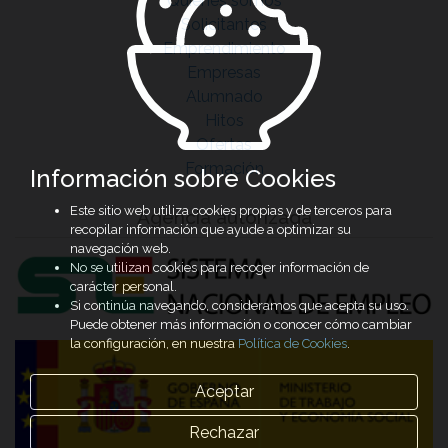
Quiénes somos
Solicitantes
Emprendimiento
Empresas
Alumnado
Hitos
Ofertas
Formación
Información sobre Cookies
Este sitio web utiliza cookies propias y de terceros para
Agencia autorizada
recopilar información que ayude a optimizar su
navegación web.
No se utilizan cookies para recoger información de
carácter personal.
Si continúa navegando, consideramos que acepta su uso.
Puede obtener más información o conocer cómo cambiar
la configuración, en nuestra
Política de Cookies
.
Aceptar
Rechazar