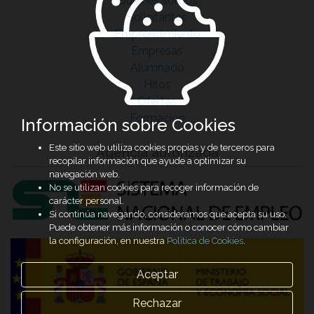
Quiénes somos
Solicitantes
Emprendimiento
Empresas
Alumnado
Hitos
Ofertas
Formación
Información sobre Cookies
Este sitio web utiliza cookies propias y de terceros para
Agencia autorizada
recopilar información que ayude a optimizar su
navegación web.
No se utilizan cookies para recoger información de
carácter personal.
Si continúa navegando, consideramos que acepta su uso.
Puede obtener más información o conocer cómo cambiar
la configuración, en nuestra
Política de Cookies
.
Aceptar
Rechazar