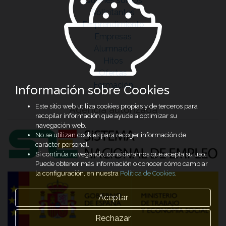
Quiénes somos
Solicitantes
Emprendimiento
Empresas
Alumnado
Hitos
Ofertas
Formación
Información sobre Cookies
Este sitio web utiliza cookies propias y de terceros para
Agencia autorizada
recopilar información que ayude a optimizar su
navegación web.
No se utilizan cookies para recoger información de
carácter personal.
Si continúa navegando, consideramos que acepta su uso.
Puede obtener más información o conocer cómo cambiar
la configuración, en nuestra
Política de Cookies
.
Aceptar
Rechazar