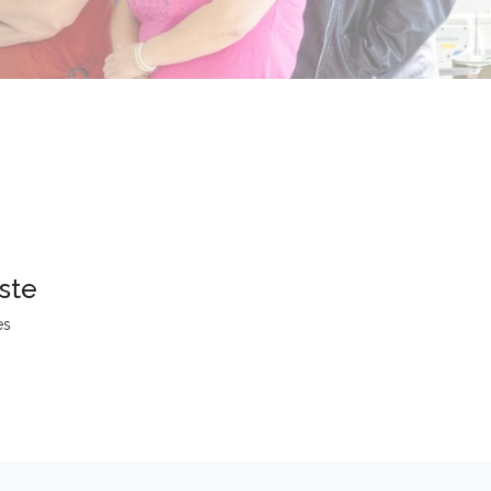
ste
es