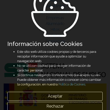
Quiénes somos
Solicitantes
Emprendimiento
Empresas
Alumnado
Hitos
Ofertas
Formación
Información sobre Cookies
Este sitio web utiliza cookies propias y de terceros para
Agencia autorizada
recopilar información que ayude a optimizar su
navegación web.
No se utilizan cookies para recoger información de
carácter personal.
Si continúa navegando, consideramos que acepta su uso.
Puede obtener más información o conocer cómo cambiar
la configuración, en nuestra
Política de Cookies
.
Aceptar
Rechazar